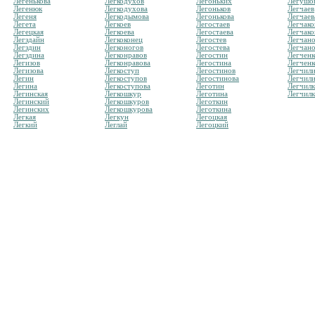
Легенькова
Легкодухов
Легоньких
Легушо
Легенюк
Легкодухова
Легоньков
Легчаев
Легеня
Легкодымова
Легонькова
Легчаев
Легета
Легкоев
Легостаев
Легчако
Легецкая
Легкоева
Легостаева
Легчако
Легздайн
Легкоконец
Легостев
Легчан
Легздин
Легконогов
Легостева
Легчано
Легздина
Легконравов
Легостин
Легченк
Легизов
Легконравова
Легостина
Легченк
Легизова
Легкоступ
Легостинов
Легчил
Легин
Легкоступов
Легостинова
Легчил
Легина
Легкоступова
Леготин
Легчил
Легинская
Легкошкур
Леготина
Легчил
Легинский
Легкошкуров
Леготкин
Легинских
Легкошкурова
Леготкина
Легкая
Легкун
Легоцкая
Легкий
Леглай
Легоцкий