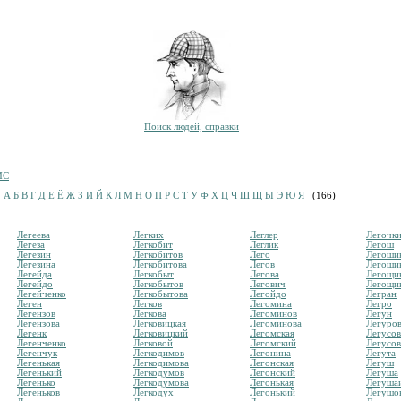
Поиск людей, справки
МС
и
А
Б
В
Г
Д
Е
Ё
Ж
З
И
Й
К
Л
М
Н
О
П
Р
С
Т
У
Ф
Х
Ц
Ч
Ш
Щ
Ы
Э
Ю
Я
(166)
Легеева
Легких
Леглер
Легочк
Легеза
Легкобит
Леглик
Легош
Легезин
Легкобитов
Лего
Легоши
Легезина
Легкобитова
Легов
Легоши
Легейда
Легкобыт
Легова
Легощи
Легейдо
Легкобытов
Легович
Легощи
Легейченко
Легкобытова
Легойдо
Легран
Леген
Легков
Легомина
Легро
Легензов
Легкова
Легоминов
Легун
Легензова
Легковицкая
Легоминова
Легуро
Легенк
Легковицкий
Легомская
Легусов
Легенченко
Легковой
Легомский
Легусов
Легенчук
Легкодимов
Легонина
Легута
Легенькая
Легкодимова
Легонская
Легуш
Легенький
Легкодумов
Легонский
Легуша
Легенько
Легкодумова
Легонькая
Легуша
Легеньков
Легкодух
Легонький
Легушо