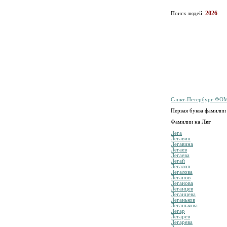
2026
Поиск людей
Санкт-Петербург ФО
Первая буква фамили
Фамилии на
Лег
Лега
Легавин
Легавина
Легаев
Легаева
Легай
Легалов
Легалова
Леганов
Леганова
Леганцев
Леганцева
Леганьков
Леганькова
Легар
Легарев
Легарева