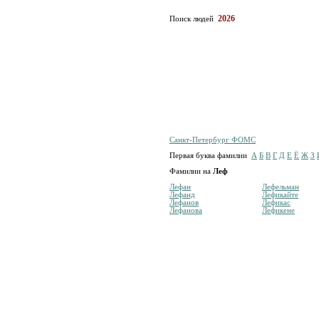
2026
Поиск людей
Санкт-Петербург ФОМС
Первая буква фамилии
А
Б
В
Г
Д
Е
Ё
Ж
З
Фамилии на
Леф
Лефан
Лефельман
Лефанд
Лефикайте
Лефанов
Лефикас
Лефанова
Лефикене