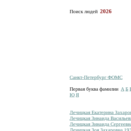
2026
Поиск людей
Санкт-Петербург ФОМС
Первая буква фамилии
А
Б
Ю
Я
Лечицкая Екатерина Захаров
Лечицкая Зинаида Васильевн
Лечицкая Зинаида Сергеевна
Лечицкая Зоя Захаровна 193