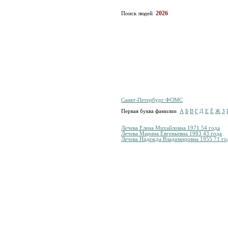
2026
Поиск людей
Санкт-Петербург ФОМС
Первая буква фамилии
А
Б
В
Г
Д
Е
Ё
Ж
З
Лечева Елена Михайловна 1971 54 года
Лечева Марина Евгеньевна 1983 43 года
Лечева Надежда Владимировна 1955 71 го