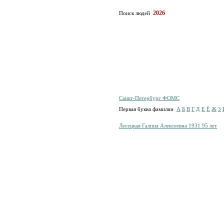
2026
Поиск людей
Санкт-Петербург ФОМС
Первая буква фамилии
А
Б
В
Г
Д
Е
Ё
Ж
З
Лесецкая Галина Алексеевна 1931 95 лет