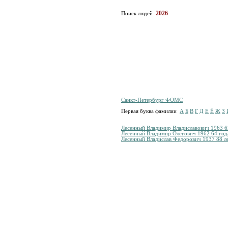
2026
Поиск людей
Санкт-Петербург ФОМС
Первая буква фамилии
А
Б
В
Г
Д
Е
Ё
Ж
З
Лесенный Владимир Владиславович 1963 6
Лесенный Владимир Олегович 1962 64 год
Лесенный Владислав Федорович 1937 88 л