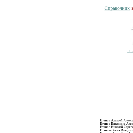
Справочник
Пои
Етанов Алексей Алекс
Етанов Владимир Алек
Етанов Николай Серге
Етанова Анна Владим