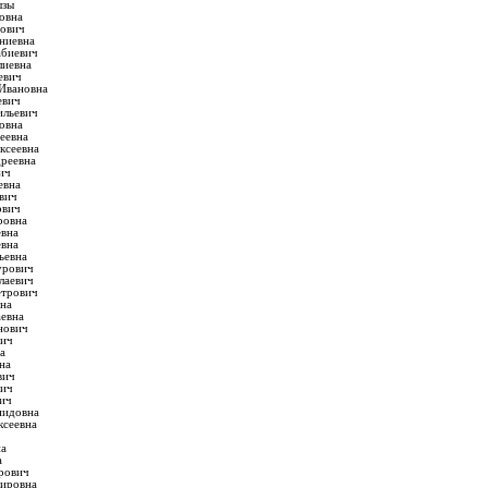
ызы
овна
нович
ниевна
биевич
лиевна
евич
Ивановна
евич
ильевич
овна
еевна
ксеевна
дреевна
ич
евна
вич
ович
ровна
евна
евна
ьевна
урович
лаевич
етрович
на
евна
нович
вич
а
на
вич
вич
ич
нидовна
ксеевна
на
а
рович
мировна