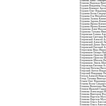
Етанова Анна Тимофе
Етанова Надежда Вик
Етдзаев Владимир Гео
Етдзаев Климент Арсе
Етдзаев Олег Владими
Етдзаева Бэлла Сандир
Етдзаева Еза Михайло
Етдзаева Залина Клим
Етдзаева Зарина Клим
Етдзаева Ирина Клеме
Етдзаева Ирина Климе
Етдинова Алия Махом
Етдинова Татьяна Ива
Етеревская Галина Але
Етеревская Светлана 
Етеревский Алексей А
Етеревский Алексей Л
Етеревский Денис Вас
Етеревский Евгений А
Етерескова Вера Иван
Етермишли Гюлара На
Етермишли Орнелла Ш
Етермишли Орнелла Ш
Етермишли Шахали На
Етермишли Эмиль Шах
Етеровская Евгения А
Етерская Наталья Васи
Етерский Антон Влад
Етерский Владимир П
Етехов Алексей Никол
Етець Татьяна Виктор
Етзаев Олег Владимир
Етзаева Бэлла Сандиро
Етикина Валентина Ив
Етимов Ираклий Гарр
Етимова Александра И
Етимова Виктория Фе
Етимова Наргила Мух
Етимова Наргила Мух
Етимова Ольга Азиз кз
Етимова Ольга Азиз-к