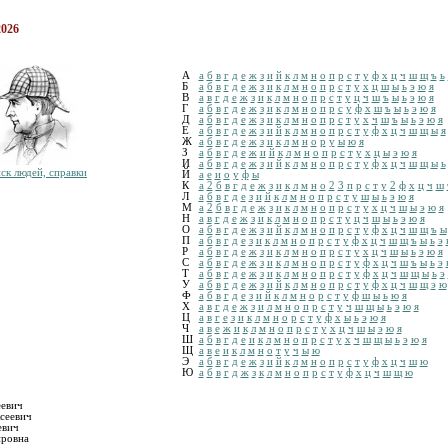
2026
А
а
б
в
г
д
е
ж
з
и
й
к
л
м
н
о
п
р
с
т
у
ф
х
ц
ч
ш
щ
ъ
ь
Б
а
б
в
г
д
е
ж
з
и
к
л
м
н
о
п
р
с
т
у
х
ц
ш
ы
ь
э
ю
я
В
а
в
г
д
е
ж
з
и
к
л
м
н
о
п
р
с
т
у
ц
ч
ш
ъ
ы
ь
э
ю
я
Г
а
б
в
г
д
е
ж
з
и
к
л
м
н
о
п
р
с
у
ф
х
ш
ъ
ы
ь
э
ю
я
Д
а
б
в
г
д
е
ж
з
и
к
л
м
н
о
п
р
с
т
у
х
ч
ш
ъ
ы
ь
э
ю
я
Е
а
б
в
г
д
е
ж
з
и
й
к
л
м
н
о
п
р
с
т
у
ф
х
ц
ч
ш
щ
ы
я
Ж
а
б
в
г
д
е
ж
з
и
к
л
м
н
о
р
у
ы
ю
я
З
а
б
в
г
д
е
ж
и
й
к
л
м
н
о
п
р
с
т
у
х
ц
ы
э
ю
я
И
а
б
в
г
д
е
ж
з
и
й
к
л
м
н
о
п
р
с
т
у
ф
х
ц
ч
ш
щ
ы
ь
ск людей, справки
Й
а
е
и
о
у
ф
ы
К
а
2
б
в
г
д
е
ж
з
и
к
л
м
н
о
2
3
п
р
с
т
у
2
ф
х
ц
ч
ш
Л
а
б
в
г
д
е
з
и
й
к
л
м
н
о
п
р
с
т
у
ш
ы
ь
э
ю
я
М
а
2
б
в
г
д
е
ж
з
и
к
л
м
н
о
п
р
с
т
у
х
ц
ч
ш
ы
э
ю
я
Н
а
в
г
д
е
ж
з
и
к
л
м
н
о
п
р
с
т
у
ц
ч
ш
ы
ь
э
ю
я
О
а
б
в
г
д
е
ж
з
и
й
к
л
м
н
о
п
р
с
т
у
ф
х
ц
ч
ш
щ
ъ
ы
П
а
б
в
г
д
е
з
и
к
л
м
н
о
п
р
с
т
у
ф
х
ц
ч
ш
щ
ъ
ы
ь
э
Р
а
б
в
г
д
е
ж
з
и
к
л
м
н
о
п
р
с
т
у
х
ц
ч
ш
ы
ь
э
ю
я
С
а
б
в
г
д
е
ж
з
и
к
л
м
н
о
п
р
с
т
у
ф
х
ц
ч
ш
ъ
ы
ь
э
Т
а
б
в
г
д
е
ж
з
и
к
л
м
н
о
п
р
с
т
у
ф
х
ц
ч
ш
щ
ы
ь
э
У
а
б
в
г
д
е
ж
з
и
й
к
л
м
н
о
п
р
с
т
у
ф
х
ц
ч
ш
щ
э
ю
Ф
а
б
в
г
д
е
з
и
й
к
л
м
н
о
р
с
т
у
ф
ш
ы
ь
ю
я
Х
а
в
г
д
е
ж
з
и
л
м
н
о
п
р
с
т
у
ч
ш
щ
ы
ь
э
ю
я
Ц
а
в
г
е
з
и
к
л
м
н
о
р
с
т
у
ф
х
ы
ь
э
ю
я
Ч
а
в
е
ж
и
к
л
м
н
о
п
р
с
т
у
х
ц
ч
ш
ы
э
ю
я
Ш
а
б
в
г
д
е
и
к
л
м
н
о
п
р
с
т
у
х
ч
ш
щ
ы
ь
э
ю
я
Щ
а
в
е
и
к
л
м
н
о
т
у
ч
ы
ю
Э
а
б
в
г
д
е
ж
з
и
й
к
л
м
н
о
п
р
с
т
у
ф
х
ц
ч
ш
ю
Ю
а
б
в
г
д
ж
з
к
л
м
н
о
п
р
с
т
у
ф
х
ц
ч
ш
щ
ю
еевич
сеевич
евич
ировна