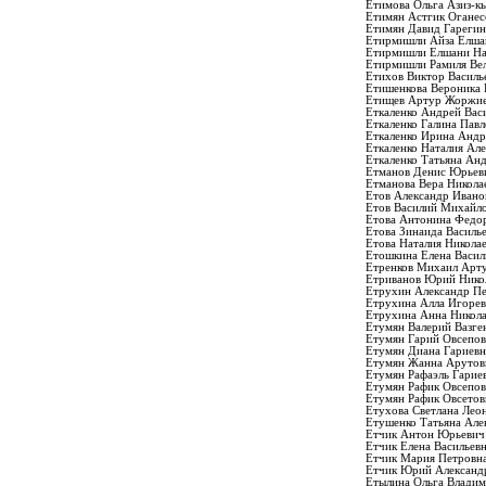
Етимова Ольга Азиз-к
Етимян Астгик Оганес
Етимян Давид Гареги
Етирмишли Айза Елша
Етирмишли Елшани На
Етирмишли Рамиля Ве
Етихов Виктор Василь
Етишенкова Вероника 
Етищев Артур Жоржи
Еткаленко Андрей Вас
Еткаленко Галина Павл
Еткаленко Ирина Андр
Еткаленко Наталия Але
Еткаленко Татьяна Ан
Етманов Денис Юрьев
Етманова Вера Никола
Етов Александр Ивано
Етов Василий Михайл
Етова Антонина Федо
Етова Зинаида Василь
Етова Наталия Никола
Етошкина Елена Васил
Етренков Михаил Арт
Етриванов Юрий Нико
Етрухин Александр П
Етрухина Алла Игорев
Етрухина Анна Никола
Етумян Валерий Вазге
Етумян Гарий Овсепо
Етумян Диана Гариевн
Етумян Жанна Арутов
Етумян Рафаэль Гарие
Етумян Рафик Овсепо
Етумян Рафик Овсетов
Етухова Светлана Лео
Етушенко Татьяна Але
Етчик Антон Юрьевич
Етчик Елена Васильев
Етчик Мария Петровн
Етчик Юрий Александ
Етылина Ольга Влади