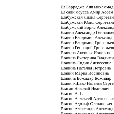
Ел Баррадже Али мохаммад
Ел сави моусса Амир Ассем
Елабужская Лилия Сергеевн
Елабужская Юлия Сергеевн
Елабужский Борис Алексан
Елавин Александр Геннадье
Елавин Владимир Александ
Елавин Владимир Григорье
Елавин Геннадий Григорьев
Елавина Аксинья Ионовна
Елавина Екатерина Владими
Елавина Лидия Алексеевна
Елавина Наталия Петровна
Елавич Мария Иосиповна
Елавича Божидар Божидар
Елавич-Шако Наталья Серге
Елаган Николай Иванович
Елагин А. Г.
Елагин Аалексей Алексееви
Елагин Адольф Степанович
Елагин Александр Александ
Елагин Александр Алексеев