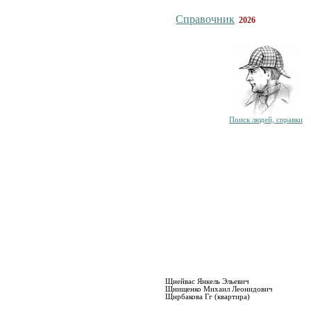
Справочник
2026
Поиск людей, справки
Щнейвас Янкель Эльевич
Щнищенко Михаил Леонидович
Щнрбакова Гг (квартира)