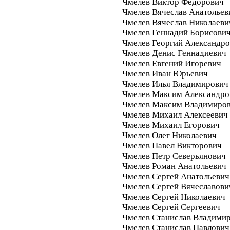
Чмелев Виктор Федорович
Чмелев Вячеслав Анатольев
Чмелев Вячеслав Николаеви
Чмелев Геннадий Борисови
Чмелев Георгий Александр
Чмелев Денис Геннадиевич
Чмелев Евгений Игоревич
Чмелев Иван Юрьевич
Чмелев Илья Владимирович
Чмелев Максим Александро
Чмелев Максим Владимиро
Чмелев Михаил Алексеевич
Чмелев Михаил Егорович
Чмелев Олег Николаевич
Чмелев Павел Викторович
Чмелев Петр Северьянович
Чмелев Роман Анатольевич
Чмелев Сергей Анатольевич
Чмелев Сергей Вячеславови
Чмелев Сергей Николаевич
Чмелев Сергей Сергеевич
Чмелев Станислав Владими
Чмелев Станислав Павлович