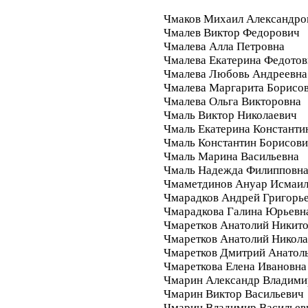
Чмаков Михаил Александро
Чмалев Виктор Федорович
Чмалева Алла Петровна
Чмалева Екатерина Федотов
Чмалева Любовь Андреевна
Чмалева Маргарита Борисо
Чмалева Ольга Викторовна
Чмаль Виктор Николаевич
Чмаль Екатерина Константи
Чмаль Константин Борисов
Чмаль Марина Васильевна
Чмаль Надежда Филипповн
Чмаметдинов Ануар Исмаи
Чмарадков Андрей Григорь
Чмарадкова Галина Юрьевн
Чмаретков Анатолий Никит
Чмаретков Анатолий Никол
Чмаретков Дмитрий Анатол
Чмареткова Елена Ивановна
Чмарин Александр Владими
Чмарин Виктор Васильевич
Чмарин Владимир Васильев