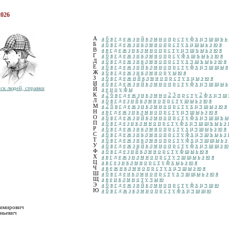
2026
А
а
б
в
г
д
е
ж
з
и
й
к
л
м
н
о
п
р
с
т
у
ф
х
ц
ч
ш
щ
ъ
ь
Б
а
б
в
г
д
е
ж
з
и
к
л
м
н
о
п
р
с
т
у
х
ц
ш
ы
ь
э
ю
я
В
а
в
г
д
е
ж
з
и
к
л
м
н
о
п
р
с
т
у
ц
ч
ш
ъ
ы
ь
э
ю
я
Г
а
б
в
г
д
е
ж
з
и
к
л
м
н
о
п
р
с
у
ф
х
ш
ъ
ы
ь
э
ю
я
Д
а
б
в
г
д
е
ж
з
и
к
л
м
н
о
п
р
с
т
у
х
ч
ш
ъ
ы
ь
э
ю
я
Е
а
б
в
г
д
е
ж
з
и
й
к
л
м
н
о
п
р
с
т
у
ф
х
ц
ч
ш
щ
ы
я
Ж
а
б
в
г
д
е
ж
з
и
к
л
м
н
о
р
у
ы
ю
я
З
а
б
в
г
д
е
ж
и
й
к
л
м
н
о
п
р
с
т
у
х
ц
ы
э
ю
я
И
а
б
в
г
д
е
ж
з
и
й
к
л
м
н
о
п
р
с
т
у
ф
х
ц
ч
ш
щ
ы
ь
ск людей, справки
Й
а
е
и
о
у
ф
ы
К
а
2
б
в
г
д
е
ж
з
и
к
л
м
н
о
2
3
п
р
с
т
у
2
ф
х
ц
ч
ш
Л
а
б
в
г
д
е
з
и
й
к
л
м
н
о
п
р
с
т
у
ш
ы
ь
э
ю
я
М
а
2
б
в
г
д
е
ж
з
и
к
л
м
н
о
п
р
с
т
у
х
ц
ч
ш
ы
э
ю
я
Н
а
в
г
д
е
ж
з
и
к
л
м
н
о
п
р
с
т
у
ц
ч
ш
ы
ь
э
ю
я
О
а
б
в
г
д
е
ж
з
и
й
к
л
м
н
о
п
р
с
т
у
ф
х
ц
ч
ш
щ
ъ
ы
П
а
б
в
г
д
е
з
и
к
л
м
н
о
п
р
с
т
у
ф
х
ц
ч
ш
щ
ъ
ы
ь
э
Р
а
б
в
г
д
е
ж
з
и
к
л
м
н
о
п
р
с
т
у
х
ц
ч
ш
ы
ь
э
ю
я
С
а
б
в
г
д
е
ж
з
и
к
л
м
н
о
п
р
с
т
у
ф
х
ц
ч
ш
ъ
ы
ь
э
Т
а
б
в
г
д
е
ж
з
и
к
л
м
н
о
п
р
с
т
у
ф
х
ц
ч
ш
щ
ы
ь
э
У
а
б
в
г
д
е
ж
з
и
й
к
л
м
н
о
п
р
с
т
у
ф
х
ц
ч
ш
щ
э
ю
Ф
а
б
в
г
д
е
з
и
й
к
л
м
н
о
р
с
т
у
ф
ш
ы
ь
ю
я
Х
а
в
г
д
е
ж
з
и
л
м
н
о
п
р
с
т
у
ч
ш
щ
ы
ь
э
ю
я
Ц
а
в
г
е
з
и
к
л
м
н
о
р
с
т
у
ф
х
ы
ь
э
ю
я
Ч
а
в
е
ж
и
к
л
м
н
о
п
р
с
т
у
х
ц
ч
ш
ы
э
ю
я
Ш
а
б
в
г
д
е
и
к
л
м
н
о
п
р
с
т
у
х
ч
ш
щ
ы
ь
э
ю
я
Щ
а
в
е
и
к
л
м
н
о
т
у
ч
ы
ю
Э
а
б
в
г
д
е
ж
з
и
й
к
л
м
н
о
п
р
с
т
у
ф
х
ц
ч
ш
ю
Ю
а
б
в
г
д
ж
з
к
л
м
н
о
п
р
с
т
у
ф
х
ц
ч
ш
щ
ю
димирович
ньевич