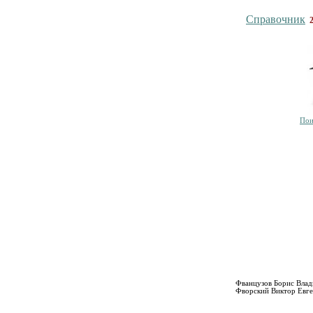
Справочник
Пои
Фванцузов Борис Вла
Фворский Виктор Евге