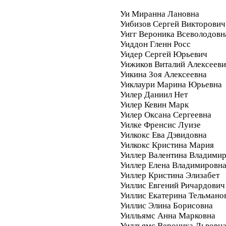
Уи Миранна Лановна
Уибизов Сергей Викторович
Уигг Вероника Всеволодовн
Уиддон Гленн Росс
Уидер Сергей Юрьевич
Уижиков Виталий Алексеев
Уикина Зоя Алексеевна
Уиклаури Марина Юрьевна
Уилер Даниил Нет
Уилер Кевин Марк
Уилер Оксана Сергеевна
Уилке Френсис Луизе
Уилкокс Ева Дэвидовна
Уилкокс Кристина Мария
Уиллер Валентина Владими
Уиллер Елена Владимировн
Уиллер Кристина Элизабет
Уиллис Евгений Ричардович
Уиллис Екатерина Тельмано
Уиллис Элина Борисовна
Уилльямс Анна Марковна
Уилльямс Вероника Львовн