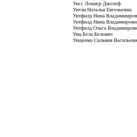
Уисс Локнер Джозеф
Уитли Наталья Евгеньевна
Уитфилд Нина Владимимро
Уитфилд Нина Владимировн
Уитфилд Ольга Владимиров
Уиц Бела Белович
Уищенко Сильвия Васильев