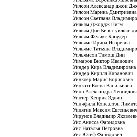
Уилсон Александр джон Дж
Уилсон Марина Дмитриевна
Уилсон Светлана Владимир
Уильям Джордж Пигм
Уильям Дин Керст уильян д
Уильям Феликс Броудер
Уильямс Ирина Игоревна
Уильямс Татьяна Владимир
Уильямсон Тимош Дин
Уимаров Виктор Иванович
Уиндер Кира Владимировна
Уиндер Кирилл Киранович
Уинклер Мария Борисовна
Уинкотт Елена Васильевна
Уинн Александра Леонидов
Уинтер Хенрик Эдвин
Уинчфилд Консалтэн Лимите
Уинягин Максим Евгеньеви
Уирунов Владимир Яковлев
Уис Анисса Фаридовна
Уис Наталья Петровна
Уис Юсеф Фаридович