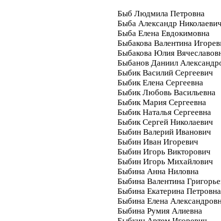
Быб Людмила Петровна
Быба Александр Николаеви
Быба Елена Евдокимовна
Быбакова Валентина Игорев
Быбакова Юлия Вячеславов
Быбанов Даниил Александр
Быбик Василий Сергеевич
Быбик Елена Сергеевна
Быбик Любовь Васильевна
Быбик Мария Сергеевна
Быбик Наталья Сергеевна
Быбик Сергей Николаевич
Быбин Валерий Иванович
Быбин Иван Игоревич
Быбин Игорь Викторович
Быбин Игорь Михайлович
Быбина Анна Ниловна
Быбина Валентина Григорье
Быбина Екатерина Петровна
Быбина Елена Александров
Быбина Румия Алиевна
Быбкин Артем Игоревич