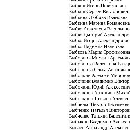
Быбкин Игорь Николаевич
Быбкин Сергей Викторович
Быбкина Любовь Ивановна
Быбкина Марина Романовна
Быбко Анастасия Васильевн
Быбко Дмитрий Александро
Быбко Игорь Александрови
Быбко Надежда Ивановна
Быбкова Мария Трофимовн
Быборнов Михаил Артемов
Быборнова Валентина Валер
Быборнова Ольга Анатолье
Быбочкин Алексей Мироно
Быбочкин Владимир Виктор
Быбочкин Юрий Алексееви
Быбочкина Антонина Миха
Быбочкина Татьяна Алексее
Быбченко Виктор Васильеви
Быбченко Наталья Викторов
Быбченко Татьяна Валентин
Быбыкин Владимир Алекса
Бываев Александр Алексеев