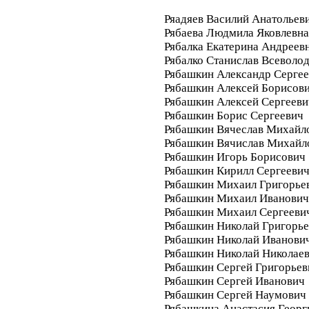
Ряадяев Василий Анатольев
Рябаева Людмила Яковлевна
Рябалка Екатерина Андреев
Рябалко Станислав Всеволо
Рябашкин Александр Серге
Рябашкин Алексей Борисов
Рябашкин Алексей Сергееви
Рябашкин Борис Сергеевич
Рябашкин Вячеслав Михайл
Рябашкин Вячислав Михайл
Рябашкин Игорь Борисович
Рябашкин Кирилл Сергееви
Рябашкин Михаил Григорье
Рябашкин Михаил Иванович
Рябашкин Михаил Сергееви
Рябашкин Николай Григорь
Рябашкин Николай Иванови
Рябашкин Николай Николае
Рябашкин Сергей Григорьев
Рябашкин Сергей Иванович
Рябашкин Сергей Наумович
Рябашкина Анастасия Георг